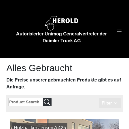
Zum
Inhalt
springen
Autorisierter Unimog Generalvertreter der
Daimler Truck AG
Alles Gebraucht
Die Preise unserer gebrauchten Produkte gibt es auf
Anfrage.
Filter
Reset Filters
Holzhacker Jensen A 425