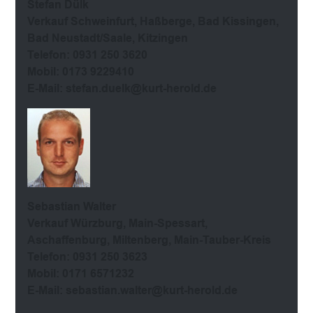
Stefan Dülk
Verkauf Schweinfurt, Haßberge, Bad Kissingen,
Bad Neustadt/Saale, Kitzingen
Telefon: 0931 250 3620
Mobil: 0173 9229410
E-Mail: stefan.duelk@kurt-herold.de
Sebastian Walter
Verkauf Würzburg, Main-Spessart,
Aschaffenburg, Miltenberg, Main-Tauber-Kreis
Telefon: 0931 250 3623
Mobil: 0171 6571232
E-Mail: sebastian.walter@kurt-herold.de